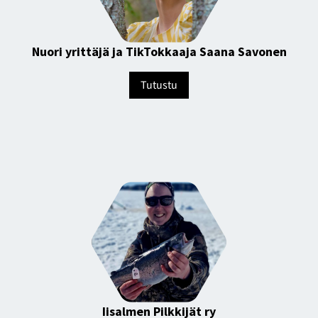
Nuori yrittäjä ja TikTokkaaja Saana Savonen
Tutustu
Iisalmen Pilkkijät ry